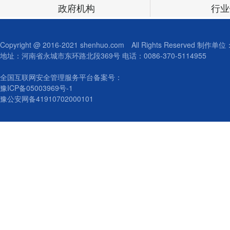
政府机构
行业
Copyright @ 2016-2021 shenhuo.com All Rights Reserved 制
地址：河南省永城市东环路北段369号 电话：0086-370-5114955
全国互联网安全管理服务平台备案号：
豫ICP备05003969号-1
豫公安网备41910702000101